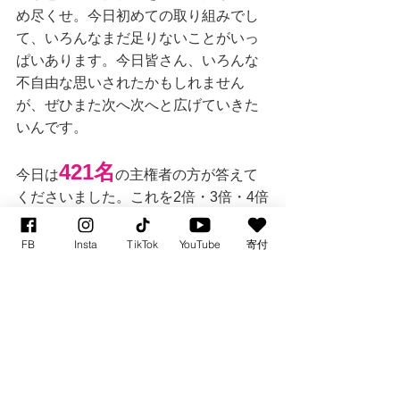
め尽くせ。今日初めての取り組みでし
て、いろんなまだ足りないことがいっ
ぱいあります。今日皆さん、いろんな
不自由な思いされたかもしれません
が、ぜひまた次へ次へと広げていきた
いんです。
421名
今日は
の主権者の方が答えて
くださいました。これを2倍・3倍・4倍
と、1000人・2000人・3000人と、国会
や参議院会館や衆議院会館を全部取り
FB
Insta
TikTok
YouTube
寄付
囲んでの傍聴ビューイング。それぐら
いやらなきゃ！！もうあとがないよ。
一緒に声を上げて、みん
なで笑って暮らしていき
ましょう！！