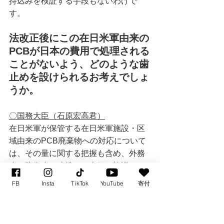
持込みを検証する手段もないわけで
す。
法改正後にこの在日米軍由来の
PCBが日本の費用で処理される
ことがないよう、どのような歯
止めを設けられるお考えでしょ
うか。
〇国務大臣（石原宏高君）
在日米軍が保管する在日米軍施設・区
域由来のPCB廃棄物への対応について
は、その量に関する把握も含め、外務
省と防衛省と連携して米側と協議をし
ているところであります。米側におい
FB
Insta
TikTok
YouTube
寄付
て適切に対応がなされるよう、引き続
き関係省庁と連携して取り組んでまい
ります。