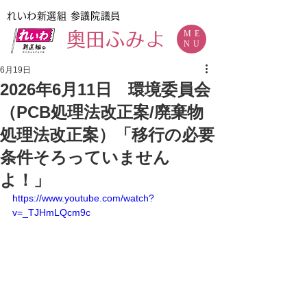
れいわ新選組
参議院議員
ME
​奥田ふみよ
NU
6月19日
2026年6月11日 環境委員会
（PCB処理法改正案/廃棄物
処理法改正案）「移行の必要
条件そろっていません
よ！」
https://www.youtube.com/watch?
v=_TJHmLQcm9c