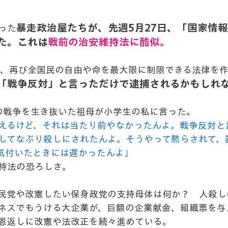
暴走政治屋たちが、先週5月27日、「国家情
った
た。これは
戦前の治安維持法に酷似。
め、再び全国民の自由や命を最大限に制限できる法律を
「戦争反対」と言っただけで逮捕されるかもしれ
の戦争を生き抜いた祖母が小学生の私に言った。
えるけど、それは当たり前やなかったんよ。戦争反対と
してなぶり殺しにされたんよ。そうやって黙らされて、
気付いたときには遅かったんよ」
持法の恐ろしさ。
民党や改憲したい保身政党の支持母体は何か？　人殺し
ネスでもうける大企業が、巨額の企業献金、組織票を与
恩返しに改憲や法改正を続々進めている。