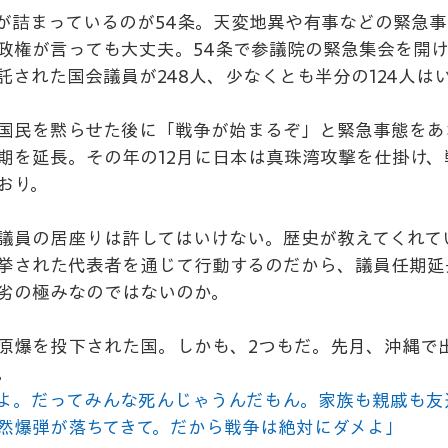
が詰まっているのが54条。天変地異や有事などの緊急
政権が言っても大丈夫。54条で参議院の緊急集会を開
託された国会議員が248人、少なくとも半分の124人は
国民を黙らせた後に「戦争が始まるぞ」と緊急事態をあおり
期を延長。その年の12月に日本は真珠湾攻撃を仕掛け、
おり。
議員の居座りは許してはいけない。歴史が教えてくれて
挙された代表者を通じて行動するのだから、議員任期延
劣の極みなのではないのか。
原爆を投下された国。しかも、2つもだ。先月、沖縄で出
。
よ。だってみんな死んじゃうんだもん。家族も親戚も友
然爆弾が落ちてきて。だから戦争は絶対にダメよ」