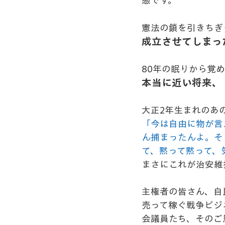
態です。
憲法の鎖を引きちぎ
成立させてしまっ
80年の眠りから覚
本当に近い将来、
大正2年生まれのあ
「今は自由に物が言
ん捕まったんよ。そ
て、黙って黙って、
まさにこれが治安維
主権者の皆さん、自
売って稼ぐ戦争ビジ
会議員たち、そのご