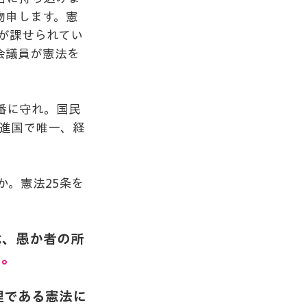
物申します。憲
務が課せられてい
会議員が憲法を
番に守れ。国民
先進国で唯一、経
。
。憲法25条を
は、愚か者の所
い。
理である憲法に