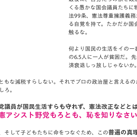
くる愚かな国会議員たちに
法99条、憲法尊重擁護義
る自覚を持て。たかだか国
触るな。
何より国民の生活をイの一
の6.5人に一人が貧困だ。
済衰退しっ放しじゃないか
ともな減税すらしない。それでプロの政治屋と言えるのか
しろ。
党議員が国民生活すらも守れず、憲法改正などと
憲アシスト野党もろとも、恥を知りなさ
普遍の真
、そして子どもたちに命をつなぐため、この