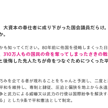
、大資本の奉仕者に成り下がった国会議員だらけ
か。
かも知ってください。80年前に他国を侵略しまくった
310万人もの国民の命を奪ってしまったさきの
、
と後悔した先人たちが命をつなぐためにつくった
巧みを企てる者が現れることをちゃんと予測し、二度と
平和を維持し、専制と隷従、圧迫と偏狭を地上から永遠
争と武力による威嚇又は武力の行使は国際紛争を解決す
る」とした9条で平和憲法として制定。