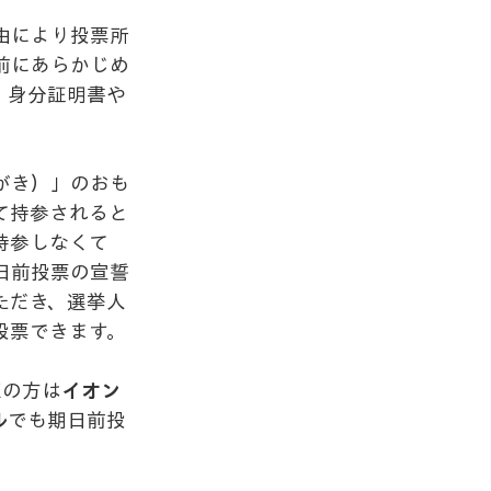
由により投票所
前にあらかじめ
　身分証明書や
がき）」のおも
て持参されると
持参しなくて
日前投票の宣誓
ただき、選挙人
投票できます。
区の方は
イオン
ル
でも期日前投