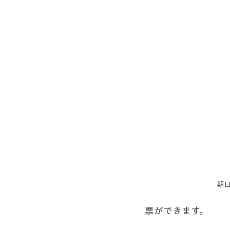
期
票ができます。